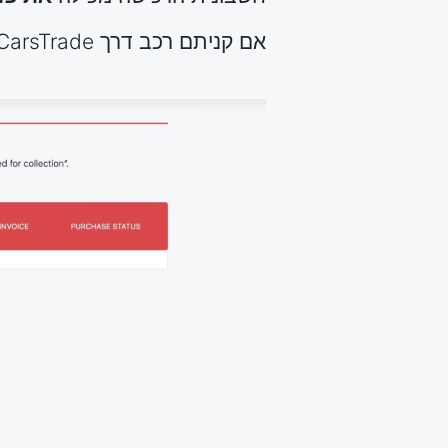
אם קניתם רכב דרך eCarsTrade, תוכלו למצוא את החשבונית