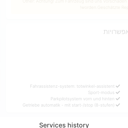
Other: Achtung! Zum Fahrzeug sind uns Vorschäden 
worden.Geschätzte Repa
אפשרויות
Fahrassistenz-system: totwinkel-assistent
Sport-modus
Parkpilotsystem vorn und hinten
Getriebe automatik - mit start-/stop (8-stufen)
Services history