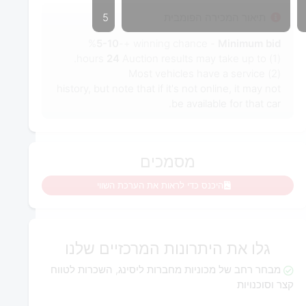
תיאור המכירה הפומבית
5
%
5-10
- winning chance +-
Minimum bid
hours.
24
(1) Auction results may take up to
(2) Most vehicles have a service
history, but note that if it's not online, it may not
be available for that car.
מסמכים
היכנס כדי לראות את הערכת השווי
גלו את היתרונות המרכזיים שלנו
מבחר רחב של מכוניות מחברות ליסינג, השכרות לטווח
קצר וסוכנויות