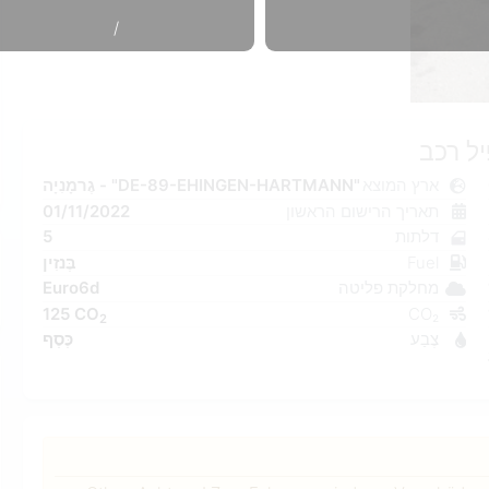
/
ל רכב
ארץ המוצא
גֶרמָנִיָה - "DE-89-EHINGEN-HARTMANN"
תאריך הרישום הראשון
01/11/2022
דלתות
5
Fuel
בֶּנזִין
מחלקת פליטה
Euro6d
125 CO
CO₂
2
צֶבַע
כֶּסֶף