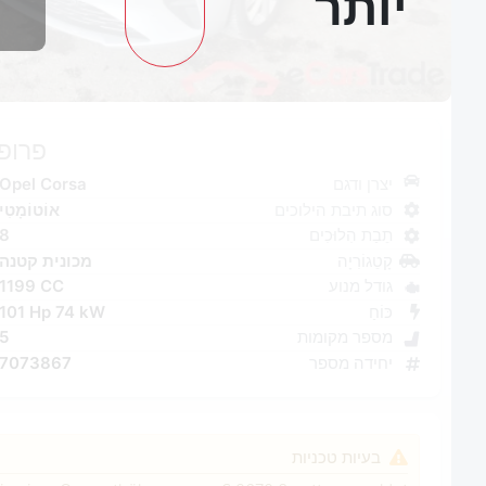
יותר
1
פרופי
יצרן ודגם
Opel Corsa
סוג תיבת הילוכים
אוֹטוֹמָטִי
תֵבַת הִלוּכִים
8
קָטֵגוֹרִיָה
מכונית קטנה
גודל מנוע
1199 CC
כּוֹחַ
101 Hp 74 kW
מספר מקומות
5
יחידה מספר
7073867
בעיות טכניות