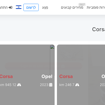
2527
רות פומביות
מחירים קבועים
מַגָע
לִרְשׁוֹם
התחב
Cors
Sign in to see all photos
Corsa
Opel
Corsa
O
12 945 km
2023
7 246 km