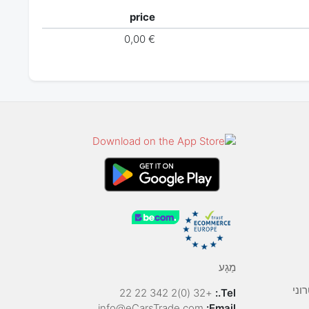
price
€ 0,00
מַגָע
וני
+32 (0)2 342 22 22
Tel.:
info@eCarsTrade.com
Email: