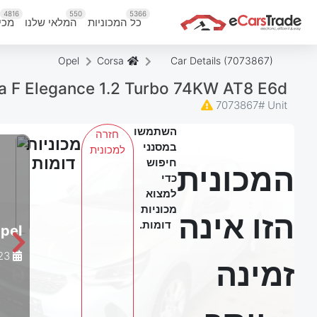
4816
550
5366
כל המכוניות
המלאי שלנו
מכי
Opel
Corsa
Car Details (7073867)
a F Elegance 1.2 Turbo 74KW AT8 E6d
7073867
Unit #
השתמשו
חזרה
מכוניות
במסנני
למכונית
דומות
חיפוש
המכונית
כדי
למצוא
מכוניות
הזו אינה
דומות.
pel
2023
זמינה